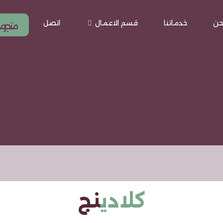
حن
خدماتنا
قسم الاعمال
اتصل
متجر 
كلادي
نج