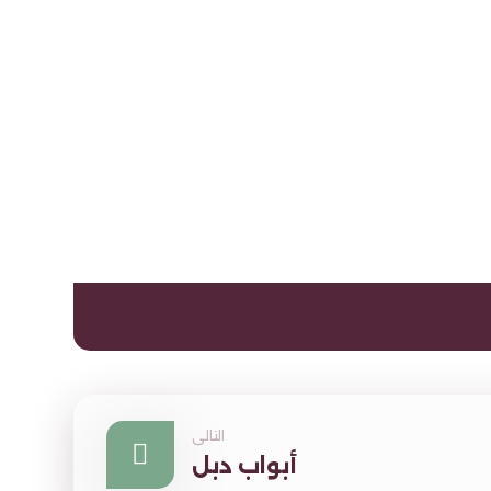
التالى
أبواب دبل