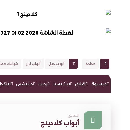
حدادة
أبواب دبل
أبواب ليزر
شبابيك حما
فيسبوك
إغلاق
بينتريست
رديت
ديليشس
لينكدإ
السابق
أبواب كلادينج