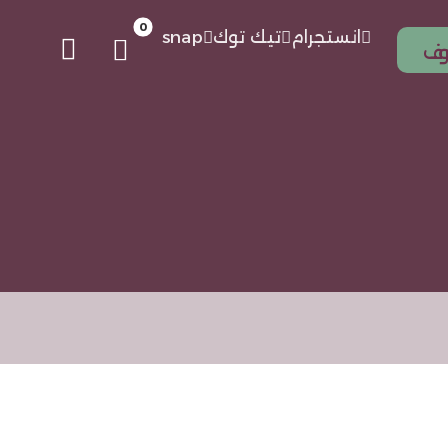
انستجرام
تيك توك
snap
موف