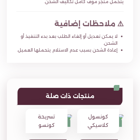
يتحمل متجر موف كامل تكاليف الشحن.
⚠️ ملاحظات إضافية
لا يمكن تعديل أو إلغاء الطلب بعد بدء التنفيذ أو
الشحن.
إعادة الشحن بسبب عدم الاستلام يتحملها العميل.
منتجات ذات صلة
كونسول
تسريحة
949
1,190
⃁
⃁
1,345
1,376
⃁
⃁
كلاسيكي
كونسو