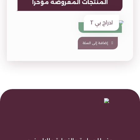
المنتجات المعروضة مؤخراً
ادراج بي T
1,490
⃁
1,950
⃁
إضافة إلى السلة