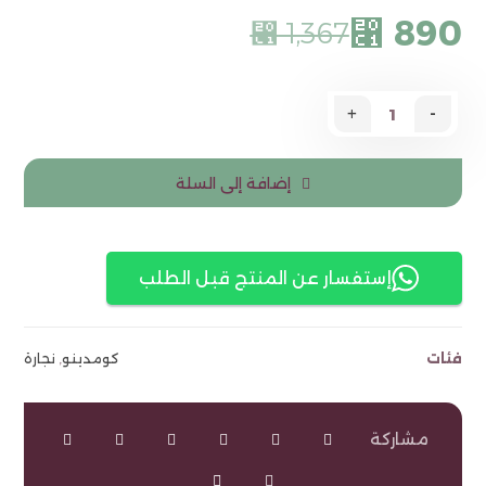
890
⃁
1,367
⃁
+
-
إضافة إلى السلة
إستفسار عن المنتج قبل الطلب
فئات
كومدينو
,
نجارة