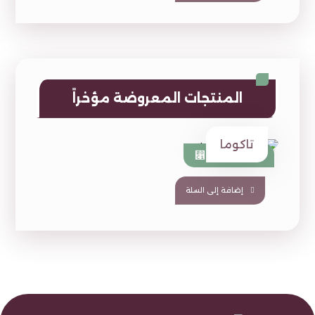
المنتجات المعروضة مؤخراً
تاكوما
890
⃁
1,367
⃁
إضافة إلى السلة