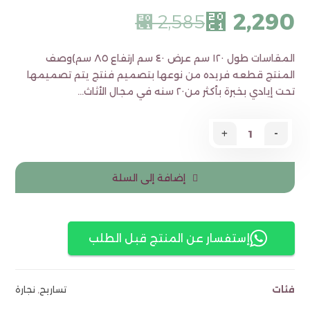
2,290
⃁
2,585
⃁
المقاسات طول ١٢٠ سم عرض ٤٠ سم ارتفاع ٨٥ سم)وصف
المنتج قطعه فريده من نوعها بتصميم فنتج يتم تصميمها
تحت إيادي بخبرة بأكثر من٢٠ سنه في مجال الأثاث…
+
-
إضافة إلى السلة
إستفسار عن المنتج قبل الطلب
فئات
تساريح
,
نجارة