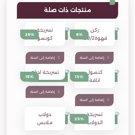
منتجات ذات صلة
ركن
تسريحة
949
1,390
29%
6%
⃁
⃁
1,345
1,480
⃁
⃁
قهوة120/2
كونسو
إضافة إلى السلة
إضافة إلى السلة
كنسول
تسريحة ادراج
1,590
1,390
15%
13%
⃁
⃁
1,880
1,600
⃁
⃁
اناقة
إضافة إلى السلة
إضافة إلى السلة
تسريحة
دولاب
510
1,449
23%
⃁
⃁
1,880
⃁
الدولاب
ملابس