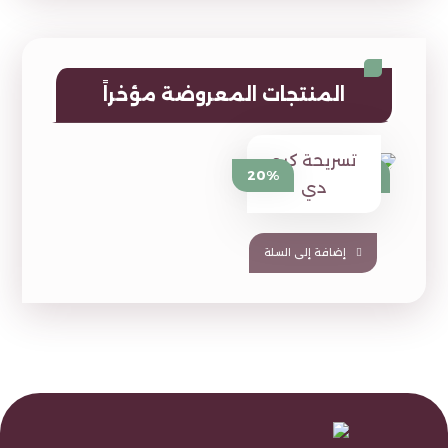
المنتجات المعروضة مؤخراً
تسريحة كيو
⃁
1,349
20%
⃁
1,680
دي
إضافة إلى السلة