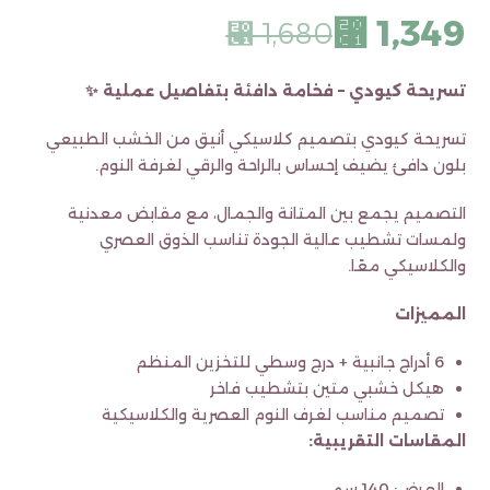
⃁
1,349
⃁
1,680
تسريحة كيودي – فخامة دافئة بتفاصيل عملية ✨
تسريحة كيودي بتصميم كلاسيكي أنيق من الخشب الطبيعي
بلون دافئ يضيف إحساس بالراحة والرقي لغرفة النوم.
التصميم يجمع بين المتانة والجمال، مع مقابض معدنية
ولمسات تشطيب عالية الجودة تناسب الذوق العصري
والكلاسيكي معًا.
المميزات
6 أدراج جانبية + درج وسطي للتخزين المنظم
هيكل خشبي متين بتشطيب فاخر
تصميم مناسب لغرف النوم العصرية والكلاسيكية
المقاسات التقريبية:
العرض: 140 سم