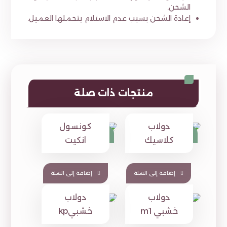
الشحن.
إعادة الشحن بسبب عدم الاستلام يتحملها العميل.
منتجات ذات صلة
دولاب
كونسول
⃁
1,700
⃁
1,150
⃁
1,350
كلاسيك
انكيت
إضافة إلى السلة
إضافة إلى السلة
دولاب
دولاب
خشبي m1
خشبيkp