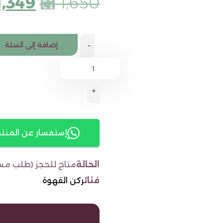
,349
⃁
1,650
إضافة إلى السلة
-
+
إستفسار عن المنت
الحالة
متاح للحجز (طلب مس
فئات
ركن القهوة