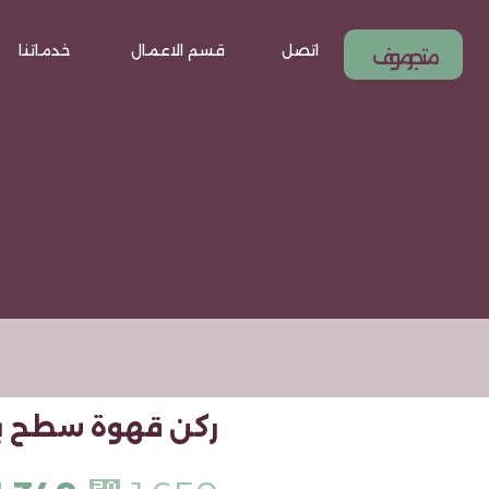
اتصل
قسم الاعمال
خدماتنا
متجر موف
ركن قهوة سطح بديل