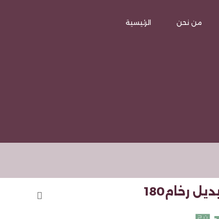
من نحن
الرئيسية
 رخام180