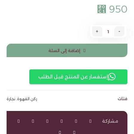
⃁
950
+
-
إضافة إلى السلة
إستفسار عن المنتج قبل الطلب
فئات
ركن القهوة
,
نجارة