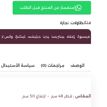
إستفسار عن المنتج قبل الطلب
فئات
طاولات
,
نجارة
فيسبوك
إغلاق
بينتريست
رديت
ديليشس
لينكدإن
واتس اب
الوصف
مراجعات (0)
سياسة الأستبدال و
المقاس :
قطر 48 سم – ارتفاع 50 سم