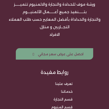
ورشة موف للحدادة والنجارة والالمنيوم تتميـــــز
بتـــــنفيذ جميع أعـــــمال الألمنيـــوم
والنجارة والحداداة بأفضل المعايير حسب طلب العملاء
التجــاريين و منازل
الافراد
احصل على عرض سعر مجاني
روابط مفيدة
تعرف علينا
خدماتنا
قسم النجارة
قسم المنيوم