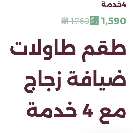
4خدمة
⃁
1,590
⃁
1,760
طقم طاولات
ضيافة زجاج
مع 4 خدمة