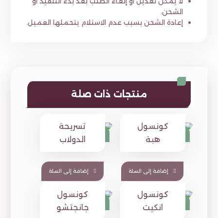
لا يمكن تعديل أو إلغاء الطلب بعد بدء التنفيذ أو
الشحن.
إعادة الشحن بسبب عدم الاستلام يتحملها العميل.
منتجات ذات صلة
كونسول
تسريحة
⃁
1,449
⃁
1,190
⃁
1,880
⃁
1,430
هبة
الدولاب
إضافة إلى السلة
إضافة إلى السلة
كونسول
كونسول
⃁
933
⃁
1,700
⃁
1,199
انكيت
جانجتشو