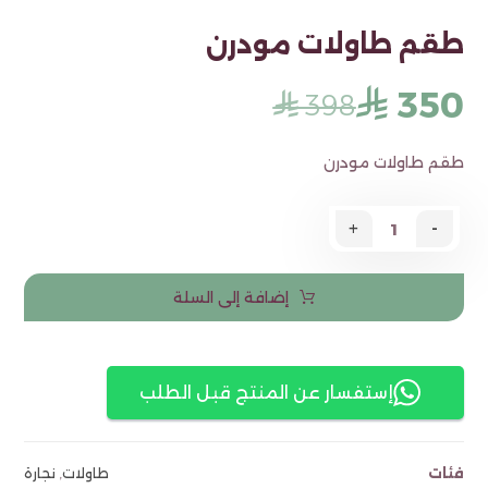
طقم طاولات مودرن
350
⃁
398
⃁
طقم طاولات مودرن
+
-
إضافة إلى السلة
إستفسار عن المنتج قبل الطلب
فئات
طاولات
,
نجارة