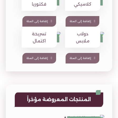
1,390
1,190
⃁
⃁
1,589
1,376
⃁
⃁
كلاسيكي
فكتوريا
إضافة إلى السلة
إضافة إلى السلة
دولاب
تسريحة
1,449
510
⃁
⃁
1,880
⃁
ملابس
اكتمال
إضافة إلى السلة
إضافة إلى السلة
المنتجات المعروضة مؤخراً