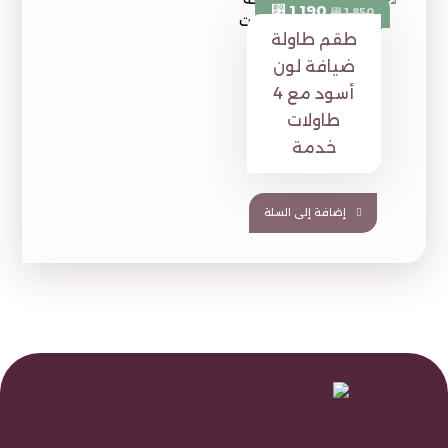
1,190
⃁
1,850
⃁
طقم طاولة
ضيافة لون
أسود مع 4
طاولات
خدمة
إضافة إلى السلة