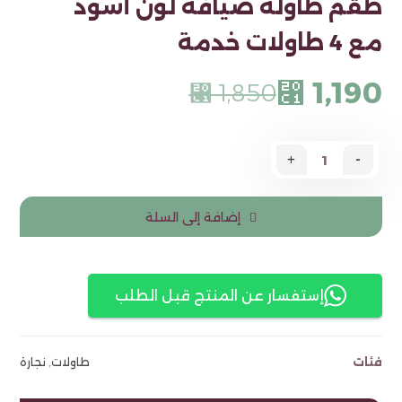
طقم طاولة ضيافة لون أسود
مع 4 طاولات خدمة
1,190
⃁
1,850
⃁
+
-
إضافة إلى السلة
إستفسار عن المنتج قبل الطلب
فئات
طاولات
,
نجارة