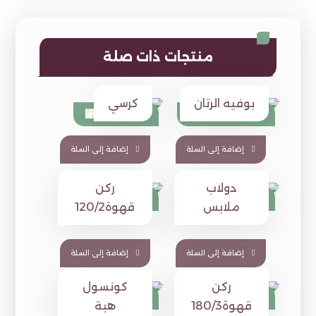
منتجات ذات صلة
بوفيه الرتان
كرسي
⃁
490
⃁
1,390
⃁
565
⃁
1,680
إضافة إلى السلة
إضافة إلى السلة
دولاب
ركن
⃁
1,390
⃁
510
⃁
1,480
ملابس
قهوة120/2
إضافة إلى السلة
إضافة إلى السلة
ركن
كونسول
⃁
1,190
⃁
1,349
⃁
1,430
⃁
1,600
قهوة180/3
هبة