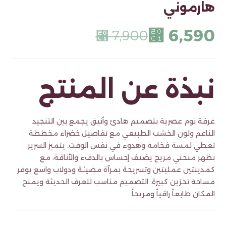
هارموني
⃁
6,590
⃁
7,900
نبذة عن المنتج
غرفة نوم عصرية بتصميم هادئ وأنيق يجمع بين التنجيد
الناعم ولون الخشب الطبيعي مع تفاصيل خضراء مخططة
تعطي لمسة فخامة وهدوء في نفس الوقت. يتميز السرير
بظهر منحني مريح يضيف إحساس بالدفء والأناقة، مع
كمدينتين عمليتين وتسريحة بمرآة مضيئة ودولاب واسع يوفر
مساحة تخزين كبيرة. التصميم مناسب للغرف الحديثة ويمنح
المكان طابعاً راقياً ومريحاً.