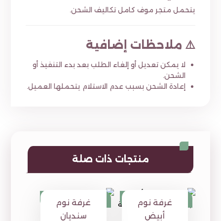
يتحمل متجر موف كامل تكاليف الشحن.
⚠️ ملاحظات إضافية
لا يمكن تعديل أو إلغاء الطلب بعد بدء التنفيذ أو
الشحن.
إعادة الشحن بسبب عدم الاستلام يتحملها العميل.
منتجات ذات صلة
⃁
5,590
⃁
6,490
⃁
6,380
⃁
7,350
غرفة نوم
غرفة نوم
أبيض
سنديان